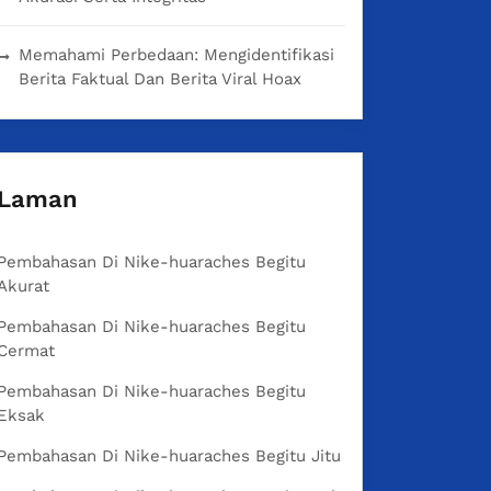
Memahami Perbedaan: Mengidentifikasi
Berita Faktual Dan Berita Viral Hoax
Laman
Pembahasan Di Nike-huaraches Begitu
Akurat
Pembahasan Di Nike-huaraches Begitu
Cermat
Pembahasan Di Nike-huaraches Begitu
Eksak
Pembahasan Di Nike-huaraches Begitu Jitu