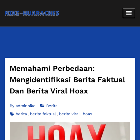
Memahami Perbedaan:
Mengidentifikasi Berita Faktual
Dan Berita Viral Hoax
By
adminnike
Berita
berita
berita faktual
berita viral
hoax